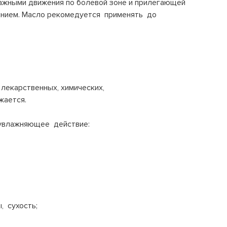
сажными движения по болевой зоне и прилегающей
тоянием. Масло рекомедуется применять до
лекарственных, химических,
жается.
 увлажняющее действие:
 сухость;