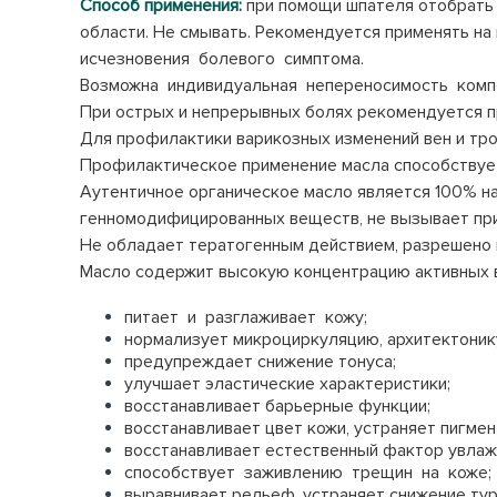
Способ применения:
при помощи шпателя отобрать 
области. Не смывать. Рекомендуется применять на
исчезновения болевого симптома.
Возможна индивидуальная непереносимость комп
При острых и непрерывных болях рекомендуется пр
Для профилактики варикозных изменений вен и тр
Профилактическое применение масла способствуе
Аутентичное органическое масло является 100% на
генномодифицированных веществ, не вызывает при
Не обладает тератогенным действием, разрешено
Масло содержит высокую концентрацию активных 
питает и разглаживает кожу;
нормализует микроциркуляцию, архитектоник
предупреждает снижение тонуса;
улучшает эластические характеристики;
восстанавливает барьерные функции;
восстанавливает цвет кожи, устраняет пигмен
восстанавливает естественный фактор увла
способствует заживлению трещин на коже;
выравнивает рельеф, устраняет снижение тур