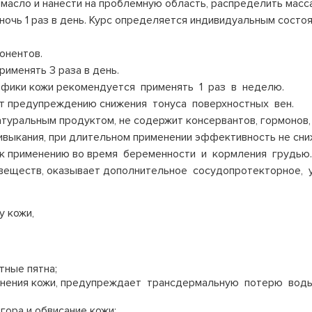
масло и нанести на проблемную область, распределить мас
 ночь 1 раз в день. Курс определяется индивидуальным сос
онентов.
именять 3 раза в день.
офики кожи рекомендуется применять 1 раз в неделю.
т предупреждению снижения тонуса поверхностных вен.
туральным продуктом, не содержит консервантов, гормонов, 
выкания, при длительном применении эффективность не сни
 к применению во время беременности и кормления грудью.
веществ, оказывает дополнительное сосудопротекторное,
у кожи,
тные пятна;
жнения кожи, предупреждает трансдермальную потерю воды,
гора и обвисание кожи;