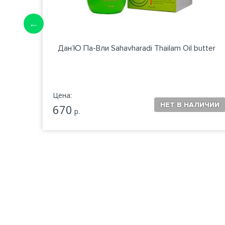
Дан’Ю Па-Вли Sahavharadi Thailam Oil butter
Цена:
670
р.