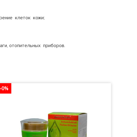
рение клеток кожи;
лаги, отопительных приборов.
-0%
-0%