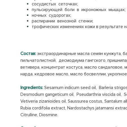
сосудистых сеточках;
пульсирующей боли в икроножных мышцах;
ночных судорогах;
распирании венозной стенки;
трофических изменениях кожи в результате 
Состав:
экстраординарные масла семян кунжута, ба
пильчатолистной, десмодиума гангского, пришнипар
ветивера, концентрат костуса, масло сандаловое,
нарда, кедровое масло, масло босвеллии, укропное 
Ingredients:
Sesamum indicum seed oil, Barleria strigos
Desmodium gangeticum oil, Pseudarthria viscida oil, So
Vetiveria zizanioides oil, Saussurea costus, Santalum 
Rubia cordifolia extract, Nardostachys jatamansi extract
Citrulline, Diosmine.