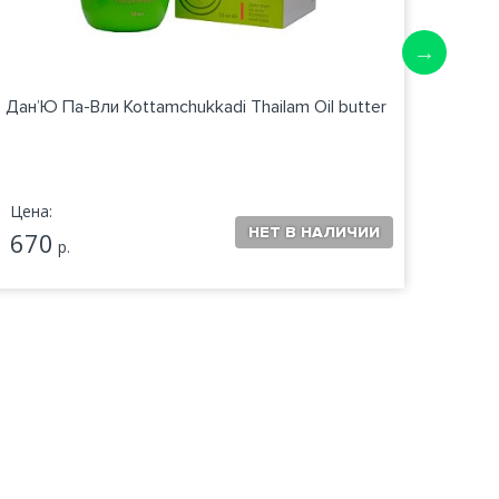
Дан’Ю Па-Вли Kottamchukkadi Thailam Oil butter
Цена:
Цена:
670
580
р.