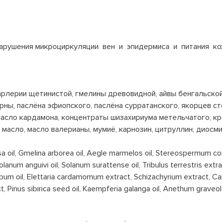
нарушения микроциркуляции вен и эпидермиса и питания ко
рлерии щетинистой, гмелины древовидной, айвы бенгальской,
ны, паслёна эфиопского, паслёна сурратанского, якорцев ст
 масло кардамона, концентраты шизахириума метельчатого, к
масло, масло валерианы, мумиё, карнозин, цитруллин, диосми
a oil, Gmelina arborea oil, Aegle marmelos oil, Stereospermum col
lanum anguivi oil, Solanum surattense oil, Tribulus terrestris ex
album oil, Elettaria cardamomum extract, Schizachyrium extract, C
, Pinus sibirica seed oil, Kaempferia galanga oil, Anethum graveolen