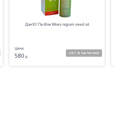
Дан’Ю Па-Вли Ribes nigrum seed oil
Цена:
580
р.