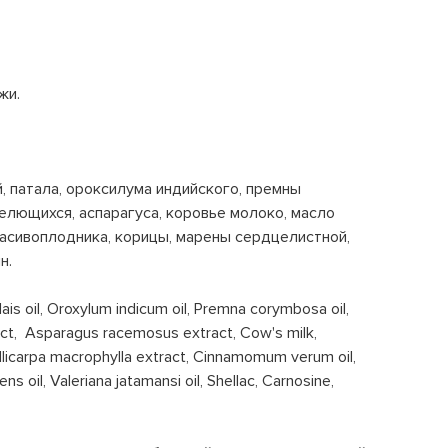
жи.
 патала, ороксилума индийского, премны
елющихся, аспарагуса, коровье молоко, масло
расивоплодника, корицы, марены сердцелистной,
н.
ais oil, Oroxylum indicum oil, Premna corymbosa oil,
tract, Asparagus racemosus extract, Cow's milk,
allicarpa macrophylla extract, Cinnamomum verum oil,
s oil, Valeriana jatamansi oil, Shellac, Carnosine,