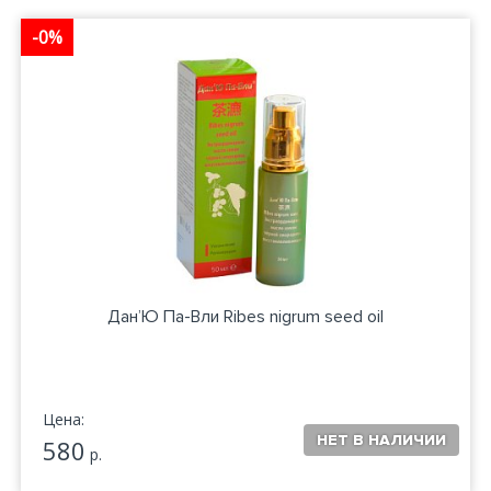
-0%
Дан’Ю Па-Вли Ribes nigrum seed oil
Цена:
580
р.