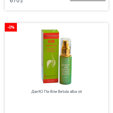
670
р.
-0%
Дан'Ю Па-Вли Betula alba oil