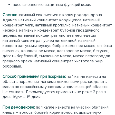
восстановлению защитных функций кожи.
Состав:
нативный сок листьев и корня рододендрона
Адамса, нативный концентрат кордицепса, нативный
концентрат чаги, нативный прополис, нативный концентрат
чеснока, нативный концентрат бутонов гвоздичного
дерева, нативный концентрат листьев леспедецы,
нативный концентрат уснеи нитевидной, нативный
концентрат усьмы, мускус бобра, каменное масло, огнёвка
пчелиная, конопляное масло, касторовое масло, бетулин,
дёготь берёзовый, тыквенное масло, масло перегородок
грецкого ореха, нативный концентрат чистотела, жир
бобровый.
Способ применения при псориазе:
по 1 капле нанести на
область поражения, лёгкими движениями распределить
масло по поражённым участкам и прилегающей области.
Не смывать. Рекомендуется применять не реже 2 раз в
день. Курс – 15 дней.
При демодекозе:
по 1 капле нанести на участки обитания
клеща – волосы бровей, корни волос, подмышечную