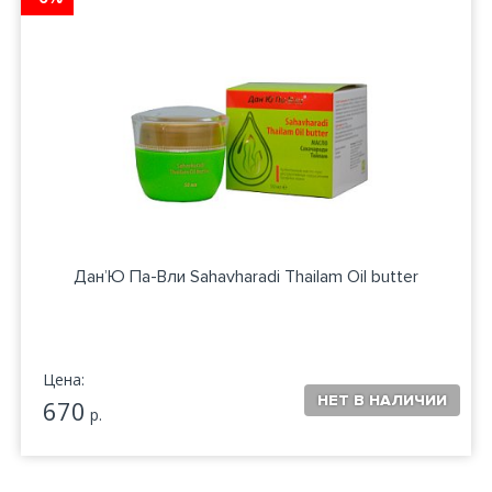
Дан’Ю Па-Вли Sahavharadi Thailam Oil butter
Цена:
670
р.