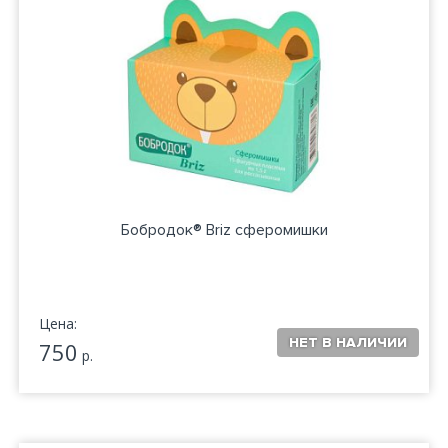
Бобродок® Briz сферомишки
Цена:
750
р.