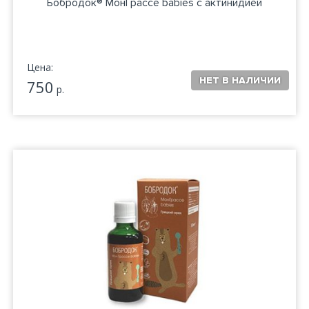
Бобродок® МонГрассе babies с актинидией
Цена:
750
р.