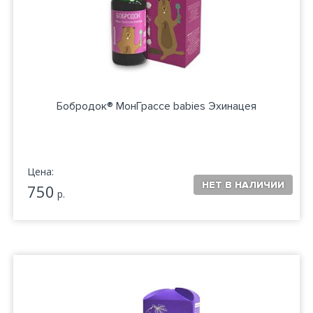
Бобродок® МонГрассе babies Эхинацея
Цена:
750
р.