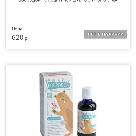
Бобродок® с лецитином ДЛЯ ОСТРОГО УМА
Цена:
620
р.