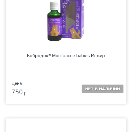
Бобродок® МонГрассе babies Инжир
Цена:
750
р.