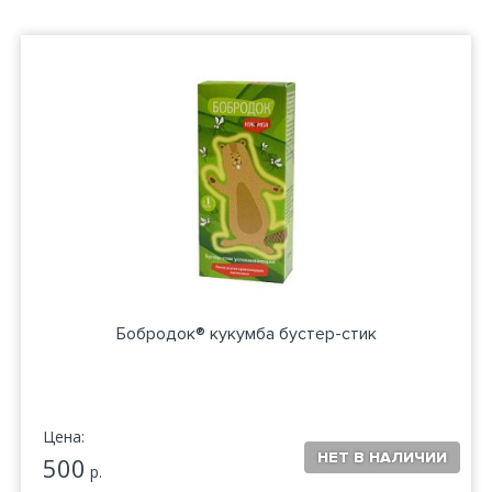
Бобродок® кукумба бустер-стик
Цена:
500
р.