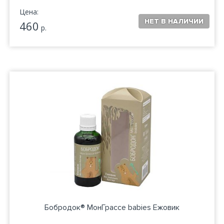
Цена:
460
р.
Бобродок® МонГрассе babies Ежовик