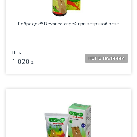
Бобродок® Devarico спрей при ветряной оспе
Цена:
1 020
р.