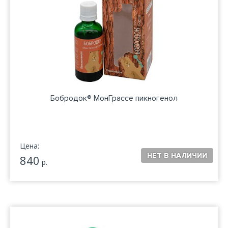
Бобродок® МонГрассе пикногенол
Цена:
840
р.