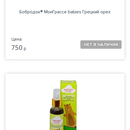
Бобродок® МонГрассе babies Грецкий орех
Цена:
750
р.