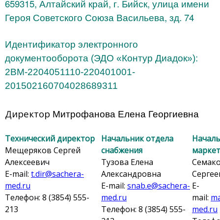
659315, Алтайский край, г. Бийск, улица имени
Героя Советского Союза Васильева, зд. 74
Идентификатор электронного
документооборота (ЭДО «Контур Диадок»):
2BM-2204051110-220401001-
201502160704028689311
Митрофанова Елена Георгиевна
Директор
Технический директор
Начальник отдела
Началь
Мещеряков Сергей
снабжения
маркет
Алексеевич
Тузова Елена
Семако
E-mail:
t.dir@sachera-
Александровна
Сергее
med.ru
E-mail:
snab.e@sachera-
E-
Телефон: 8 (3854) 555-
med.ru
mail:
ma
213
Телефон: 8 (3854) 555-
med.ru