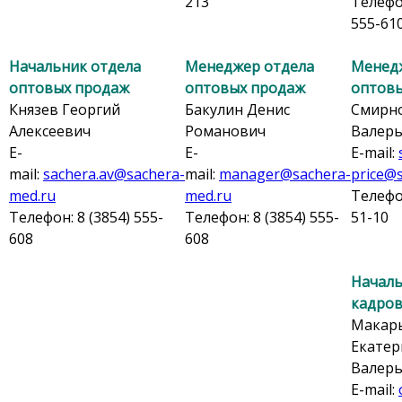
213
Телефон
555-61
Начальник отдела
Менеджер отдела
Менед
оптовых продаж
оптовых продаж
оптов
Князев Георгий
Бакулин Денис
Смирно
Алексеевич
Романович
Валер
E-
E-
E-mail:
mail:
sachera.av@sachera-
mail:
manager@sachera-
price@
med.ru
med.ru
Телефон
Телефон: 8 (3854) 555-
Телефон: 8 (3854) 555-
51-10
608
608
Началь
кадро
Макар
Екатер
Валер
E-mail: