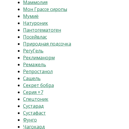
Маммолия
Мон Грассе сиропы
Мумиё
Натуроник
Пантогематоген
Посейвлас
Природная подсочка
РегуГель
Реклиманорм
Ремажель
Репростанол
Сашель
Секрет бобра
Серия +7
Спецтоник
Сустарад
Сустафаст
Фунго
Чагокард