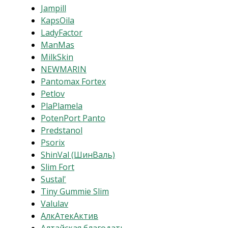
Jampill
KapsOila
LadyFactor
ManMas
MilkSkin
NEWMARIN
Pantomax Fortex
Petlov
PlaPlamela
PotenPort Panto
Predstanol
Psorix
ShinVal (ШинВаль)
Slim Fort
Sustal'
Tiny Gummie Slim
Valulav
АлкАтекАктив