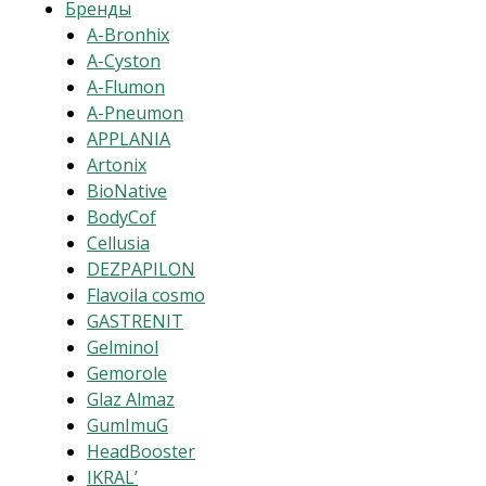
Бренды
A-Bronhix
A-Cyston
A-Flumon
A-Pneumon
APPLANIA
Artonix
BioNative
BodyCof
Cellusia
DEZPAPILON
Flavoila cosmo
GASTRENIT
Gelminol
Gemorole
Glaz Almaz
GumImuG
HeadBooster
IKRAL’