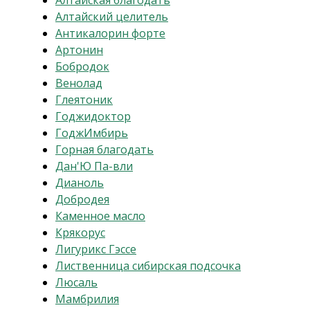
Алтайская благодать
Алтайский целитель
Антикалорин форте
Артонин
Бобродок
Венолад
Глеятоник
Годжидоктор
ГоджИмбирь
Горная благодать
Дан'Ю Па-вли
Дианоль
Добродея
Каменное масло
Крякорус
Лигурикс Гэссе
Лиственница сибирская подсочка
Люсаль
Мамбрилия