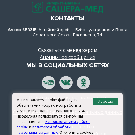
КОНТАКТЫ
Адрес:
659315, Алтайский край, г. Бийск, улица имени Героя
Советского Союза Васильева, 74
Связаться с менеджером
Анонимное сообщение
МЫ В СОЦИАЛЬНЫХ СЕТЯХ
Политика конфиденциальности
Мы используем cookie-файлы для
Хорошо
обеспечения корректной работы и
улучшения пользовательского опыта.
Согласие на обработку персональных данных
Продолжая пользоваться сайтом, вы
соглашаетесь с
использованием файлов
© 2026 sachera-med.ru
cookie
и
политикой обработки
персональных данных
. Отключить cookies
Создание и продвижение сайтов: