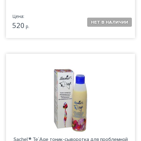
Цена:
520
р.
Sachel’® Te`Age тоник-сыворотка для проблемной