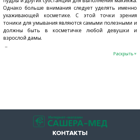
пудры и других субстанций для выполнения макияжа.
Однако больше внимания следует уделять именно
ухаживающей косметике. С этой точки зрения
тоники для умывания являются самыми полезными и
должны быть в косметичке любой девушки и
взрослой дамы.
Для чего же нужен тоник для кожи и как
Раскрыть
»
правильно его использовать?
Тоник для лица
обладает амфифильными
свойствами. Это означает, что субстанция может
одновременно воздействовать на верхний и
нижний слои эпидермиса, внеклеточное
пространство, эффективно очищать, увлажнять,
доставлять полезные вещества к клеткам и
нормализовать уровень кожного сала в зависимости
от типа и состояния кожи.
КОНТАКТЫ
Тоник-сыворотка
совмещает в себе свойства