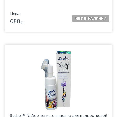
Цена:
680
р.
Sachel’® Te`Age пенка-очищение для подростковой