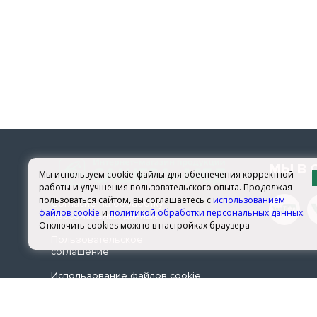
МЫ В 
Мы используем cookie-файлы для обеспечения корректной
работы и улучшения пользовательского опыта. Продолжая
пользоваться сайтом, вы соглашаетесь с
использованием
Согласие на обработку
файлов cookie
и
политикой обработки персональных данных
.
персональных данных
Отключить cookies можно в настройках браузера
Пользовательское
соглашение
Использование файлов сookie
© 2026 sachera-med.ru