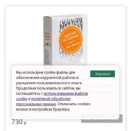
Мы используем cookie-файлы для
Хорошо
обеспечения корректной работы и
улучшения пользовательского опыта.
Лиственница сибирская подсочка с мускусом
Продолжая пользоваться сайтом, вы
(бобровой струёй). Новая потенция (в капсулах)
соглашаетесь с
использованием файлов
cookie
и
политикой обработки
персональных данных
. Отключить cookies
можно в настройках браузера
Цена:
730
р.