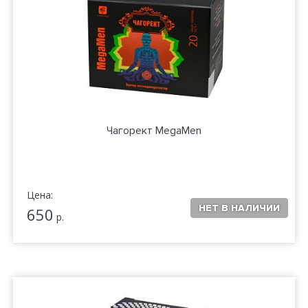
Чагорект MegaMen
Цена:
650
р.