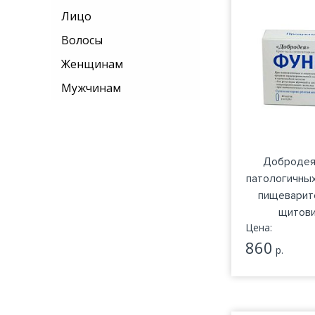
Лицо
Волосы
Женщинам
Мужчинам
Добродея 
патологичных
пищеварит
щитов
Цена:
860
р.