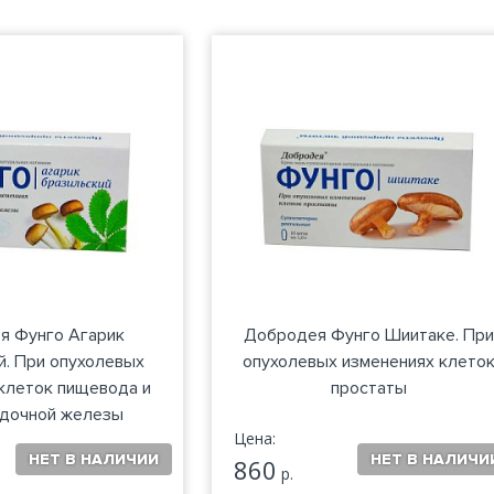
я Фунго Агарик
Добродея Фунго Шиитаке. При
й. При опухолевых
опухолевых изменениях клето
клеток пищевода и
простаты
дочной железы
Цена:
860
р.