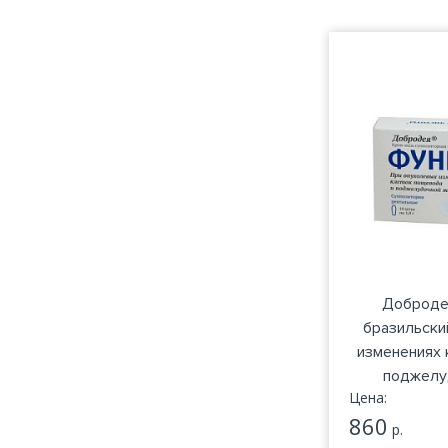
Доброде
бразильски
изменениях 
поджелу
Цена:
860
р.