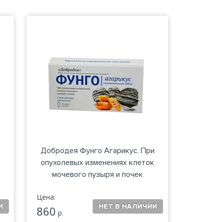
Добродея Фунго Агарикус. При
к
опухолевых изменениях клеток
мочевого пузыря и почек
Цена:
860
р.