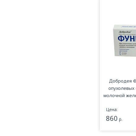
Добродея Ф
опухолевых 
молочной желе
Цена:
860
р.