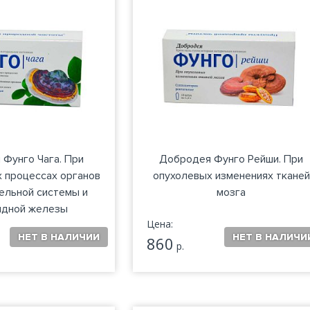
Фунго Чага. При
Добродея Фунго Рейши. При
 процессах органов
опухолевых изменениях тканей
ельной системы и
мозга
идной железы
Цена:
860
р.