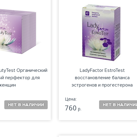
autyTest Органический
LadyFactor EstroTest
ый перфектор для
восстановление баланса
женщин
эстрогенов и прогестерона
Цена:
760
р.