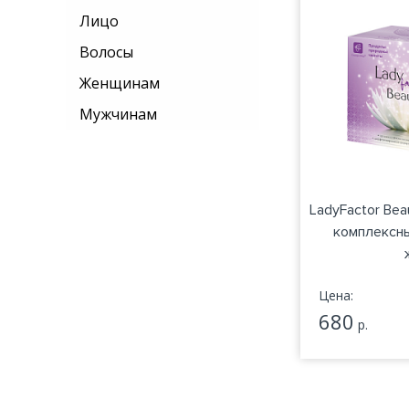
Лицо
Волосы
Женщинам
Мужчинам
LadyFactor Be
комплексн
Цена:
680
р.