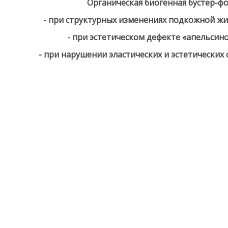
Органическая биогенная бустер-ф
- при структурных изменениях подкожной ж
- при эстетическом дефекте «апельсин
- при нарушении эластических и эстетических