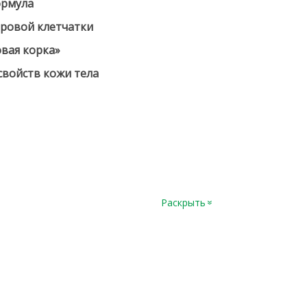
ормула
ировой клетчатки
овая корка»
 свойств кожи тела
Раскрыть
»