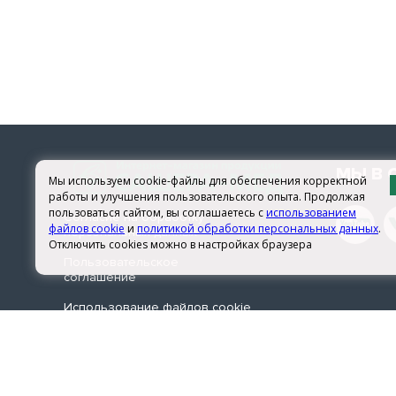
МЫ В 
Мы используем cookie-файлы для обеспечения корректной
работы и улучшения пользовательского опыта. Продолжая
пользоваться сайтом, вы соглашаетесь с
использованием
Согласие на обработку
файлов cookie
и
политикой обработки персональных данных
.
персональных данных
Отключить cookies можно в настройках браузера
Пользовательское
соглашение
Использование файлов сookie
© 2026 sachera-med.ru