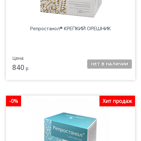
Репростанол® КРЕПКИЙ ОРЕШНИК
Цена:
840
р.
-0%
Хит продаж