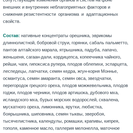
сопутствующие изменения органов и систем на фоне
внешних и внутренних неблагоприятных факторов и
снижения резистентности организма и адаптационных
свойств.
Состав:
нативные концентраты орешника, эврикомы
длиннолистной, бобровой струи, горянки, сабаль пальметто,
пантов алтайского марала, ятрышника, падуба, лапачо,
женьшеня, сагаан-дали, кордицепса, копеечника чайного,
рейши, чаги, гипоксиса рупера, плодов облепихи, эспарцета,
леспедецы, лапчатки, семян кедра, жгун-корня Моннье,
османтуса, семян амаранта, семян овса, звездчатки,
перегородок грецкого ореха, плодов можжевельника, плодов
годжи, плодов черники, плодов артишока, дубового мха,
исландского мха, бурых морских водорослей, сквалена,
мускатного ореха, лимонника, ярутки, любистка,
боярышника, шиповника, семян тыквы, зверобоя,
тысячелистника, календулы, ромашки, крапивы, кипрея,
тополя, каменное масло, галлерия мелонелла, маточное