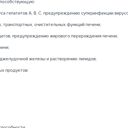
 способствующую:
са гепатитов А, В, С, предупреждению суперинфекции вирус
, транспортных, очистительных функций печени;
цитов, предупреждению жирового перерождения печени;
ени;
оджелудочной железы и растворению липидов;
ых продуктов;
пособности;