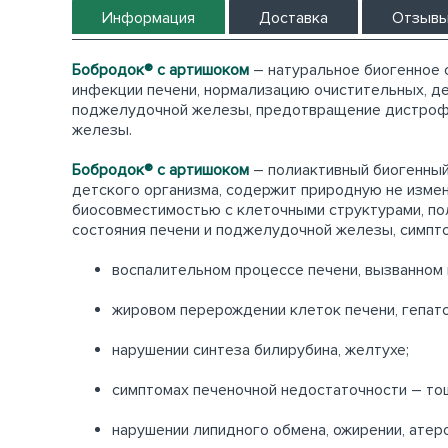
Информация
Доставка
Отзыв
Бобродок® с артишоком
– натуральное биогенное с
инфекции печени, нормализацию очистительных, д
поджелудочной железы, предотвращение дистрофич
железы.
Бобродок® с артишоком
– полиактивный биогенный
детского организма, содержит природную не изме
биосовместимостью с клеточными структурами, по
состояния печени и поджелудочной железы, симпт
воспалительном процессе печени, вызванном и
жировом перерождении клеток печени, гепато
нарушении синтеза билирубина, желтухе;
симптомах печеночной недостаточности – тошн
нарушении липидного обмена, ожирении, атер