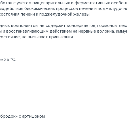
ботан с учётом пищеварительных и ферментативных особенн
модействия биохимических процессов печени и поджелудочн
 состояния печени и поджелудочной железы.
дных компонентов, не содержит консервантов, гормонов, л
и восстанавливающим действием на нервные волокна, иммун
остояние, не вызывает привыкания.
е 25 °С.
обродок» с артишоком