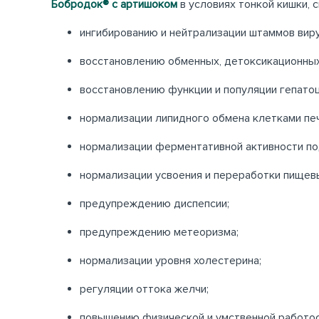
Бобродок® с артишоком
в условиях тонкой кишки,
ингибированию и нейтрализации штаммов виру
восстановлению обменных, детоксикационных
восстановлению функции и популяции гепато
нормализации липидного обмена клетками печ
нормализации ферментативной активности п
нормализации усвоения и переработки пищев
предупреждению диспепсии;
предупреждению метеоризма;
нормализации уровня холестерина;
регуляции оттока желчи;
повышению физической и умственной работос