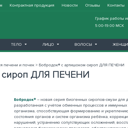
м
Контрактная продукция
Новости
Отзывы
Контакты
График работы и
5:00-19:00 МСК
ТЕЛО
ЛИЦО
ВОЛОСЫ
ЖЕНЩИ
x
o
ль)
im
годать
итель
орте
а
истема
ма
ос
Масла
Молочко для тела
Мыло
Очищение
Подарочные наборы
Сыворотки
Здоровье
Бобродок
Венолад
Глеятоник
Годжидоктор
ГоджИмбирь
Горная благодать
Дан'Ю Па-вли
Дианоль
Добродея
Дух Алтая Натиния
Каменное масло
Крякорус
Лигурикс Гэссе
Лиственница сибирская подсоч
Люсаль
Мамбрилия
Маммолия
Мон Грассе сиропы
Мумиё
Натуроник
От паразитов
Пантовая продукция
Пищеварительная система
Покровная система
При аллергии
При варикозе
Ополаскиватели
Средства для интимной гигиен
Средст
Уход д
Уход з
Тоник
Уход д
Уход з
Средст
я печени и почек
>
Бобродок® с артишоком сироп ДЛЯ ПЕЧЕНИ
м сироп ДЛЯ ПЕЧЕНИ
Бобродок®
– новая серия биогенных сиропов-смузи для д
разработанная с учётом обменных процессов и иммунных
организма, способствующая формированию и укреплению
состояния органов и систем организма ребёнка, коррекц
нарушений, устранению сопутствующих осложнений, восс