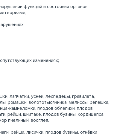
нарушении функций и состояния органов
метеоризме;
нарушениях;
сопутствующих изменениях;
и, лапчатки, уснеи, леспедецы, гравилата,
улы, ромашки, золототысячника, мелиссы, репешка,
ренца-камнеломки, плодов облепихи, плодов
ги, рейши, шиитаке, плодов бузины, кордицепса,
мор пчелиный, зооглея.
аги, рейши, лисички, плодов бузины, огнёвки