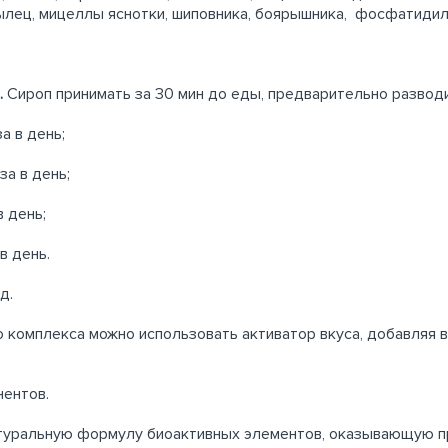
ылец, мицеллы яснотки, шиповника, боярышника, фосфатидилх
.
Сироп принимать за 30 мин до еды, предварительно разводи
за в день;
аза в день;
в день;
аза в день.
д.
 комплекса можно использовать активатор вкуса, добавляя в 
ентов.
атуральную формулу биоактивных элементов, оказывающую п