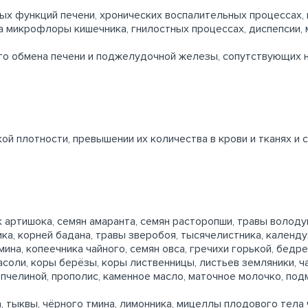
х функций печени, хронических воспалительных процессах, 
 микрофлоры кишечника, гнилостных процессах, диспепсии, 
ого обмена печени и поджелудочной железы, сопутствующих 
й плотности, превышении их количества в крови и тканях и 
артишока, семян амаранта, семян расторопши, травы володушк
ика, корней бадана, травы зверобоя, тысячелистника, календ
мина, копеечника чайного, семян овса, гречихи горькой, бед
соли, коры берёзы, коры лиственницы, листьев земляники, ча
пчелиной, прополис, каменное масло, маточное молочко, под
 тыквы, чёрного тмина, лимонника, мицеллы плодового тела ч