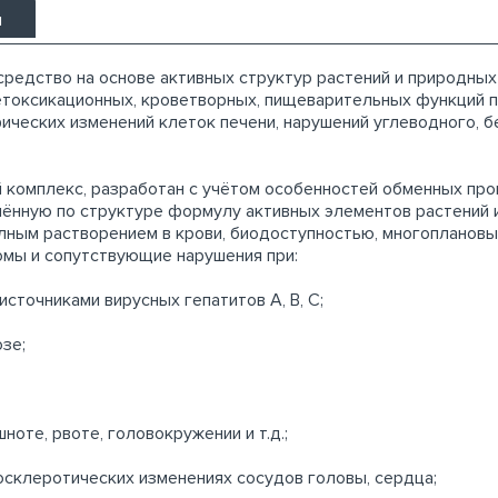
ы
редство на основе активных структур растений и природных
етоксикационных, кроветворных, пищеварительных функций 
еских изменений клеток печени, нарушений углеводного, б
 комплекс, разработан с учётом особенностей обменных пр
нённую по структуре формулу активных элементов растений
лным растворением в крови, биодоступностью, многоплановы
омы и сопутствующие нарушения при:
сточниками вирусных гепатитов А, В, С;
зе;
оте, рвоте, головокружении и т.д.;
осклеротических изменениях сосудов головы, сердца;