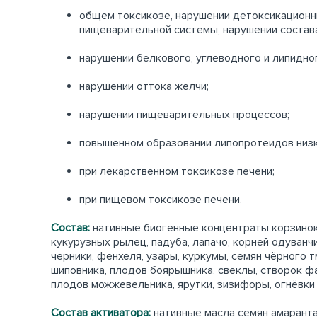
общем токсикозе, нарушении детоксикационны
пищеварительной системы, нарушении состава
нарушении белкового, углеводного и липидн
нарушении оттока желчи;
нарушении пищеварительных процессов;
повышенном образовании липопротеидов низко
при лекарственном токсикозе печени;
при пищевом токсикозе печени.
Состав:
нативные биогенные концентраты корзинок 
кукурузных рылец, падуба, лапачо, корней одуванч
черники, фенхеля, узары, куркумы, семян чёрного т
шиповника, плодов боярышника, свеклы, створок фа
плодов можжевельника, ярутки, зизифоры, огнёвки 
Состав активатора:
нативные масла семян амаранта,