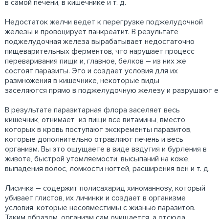
в самой печени, в кишечнике и т. д.
Недостаток желчи ведет к перегрузке поджелудочной
железы и провоцирует панкреатит. В результате
поджелудочная железа вырабатывает недостаточно
пищеварительных ферментов, что нарушает процесс
переваривания пищи и, главное, белков – из них же
состоят паразиты. Это и создает условия для их
размножения в кишечнике, некоторые виды
заселяются прямо в поджелудочную железу и разрушают е
В результате паразитарная флора заселяет весь
кишечник, отнимает из пищи все витамины, вместо
которых в кровь поступают экскременты паразитов,
которые дополнительно отравляют печень и весь
организм. Вы это ощущаете в виде вздутия и бурления в
животе, быстрой утомляемости, высыпаний на коже,
выпадения волос, ломкости ногтей, расширения вен и т. д.
Лисичка – содержит полисахарид хиноманнозу, который
убивает глистов, их личинки и создает в организме
условия, которые несовместимы с жизнью паразитов.
Таким образом, организм сам очищается, а отсюда