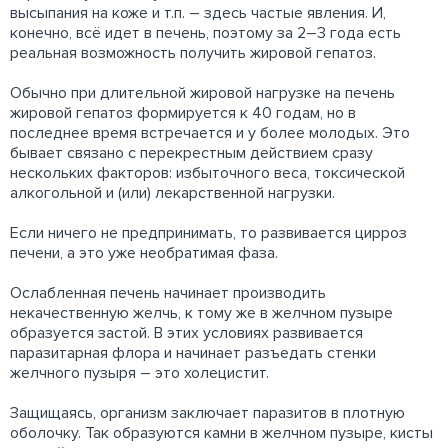
высыпания на коже и т.п. – здесь частые явления. И,
конечно, всё идет в печень, поэтому за 2–3 года есть
реальная возможность получить жировой гепатоз.
Обычно при длительной жировой нагрузке на печень
жировой гепатоз формируется к 40 годам, но в
последнее время встречается и у более молодых. Это
бывает связано с перекрестным действием сразу
нескольких факторов: избыточного веса, токсической
алкогольной и (или) лекарственной нагрузки.
Если ничего не предпринимать, то развивается цирроз
печени, а это уже необратимая фаза.
Ослабленная печень начинает производить
некачественную желчь, к тому же в желчном пузыре
образуется застой. В этих условиях развивается
паразитарная флора и начинает разъедать стенки
желчного пузыря – это холецистит.
Защищаясь, организм заключает паразитов в плотную
оболочку. Так образуются камни в желчном пузыре, кисты