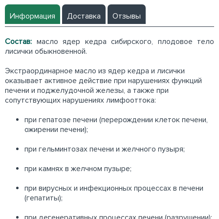
Информация
Доставка
Отзывы
Состав:
масло ядер кедра сибирского, плодовое тело
лисички обыкновенной.
Экстраординарное масло из ядер кедра и лисички
оказывает активное действие при нарушениях функций
печени и поджелудочной железы, а также при
сопутствующих нарушениях лимфооттока:
при гепатозе печени (перерождении клеток печени,
ожирении печени);
при гельминтозах печени и желчного пузыря;
при камнях в желчном пузыре;
при вирусных и инфекционных процессах в печени
(гепатиты);
при дегенеративных процессах печени (разрушении);