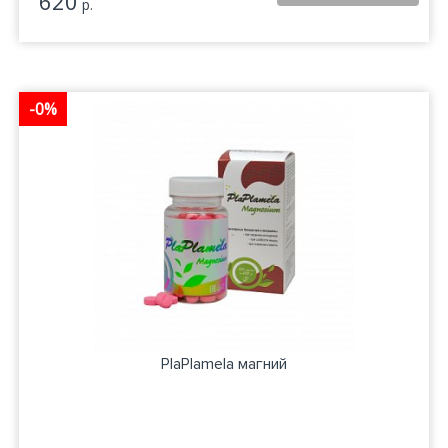
620
р.
-0%
PlaPlamela магний