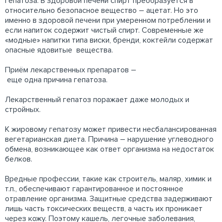
гепатоза. В здоровой печени спирт преобразуется в
относительно безопасное вещество – ацетат. Но это
именно в здоровой печени при умеренном потреблении и
если напиток содержит чистый спирт. Современные же
«модные» напитки типа виски, бренди, коктейли содержат
опасные ядовитые вещества.
Приём лекарственных препаратов –
еще одна причина гепатоза.
Лекарственный гепатоз поражает даже молодых и
стройных.
К жировому гепатозу может привести несбалансированная
вегетарианская диета. Причина – нарушение углеводного
обмена, возникающее как ответ организма на недостаток
белков.
Вредные профессии, такие как строитель, маляр, химик и
т.п., обеспечивают гарантированное и постоянное
отравление организма. Защитные средства задерживают
лишь часть токсических веществ, а часть их проникает
через кожу. Поэтому кашель, легочные заболевания,