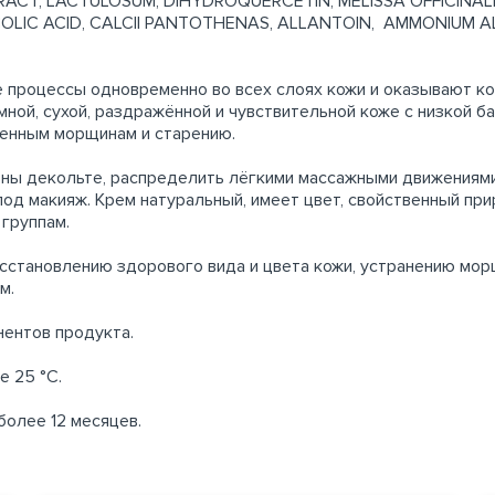
RACT, LACTULOSUM, DIHYDROQUERCETIN, MELISSA OFFICINAL
COLIC ACID, CALCII PANTOTHENAS, ALLANTOIN, AMМONIUМ 
 процессы одновременно во всех слоях кожи и оказывают к
мной, сухой, раздражённой и чувствительной коже с низкой 
менным морщинам и старению.
зоны декольте, распределить лёгкими массажными движениям
под макияж. Крем натуральный, имеет цвет, свойственный пр
 группам.
сстановлению здорового вида и цвета кожи, устранению мор
м.
нентов продукта.
е 25 °С.
более 12 месяцев.