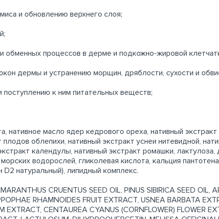
миса и обновлению верхнего слоя;
й;
ии обменных процессов в дерме и подкожно-жировой клетчат
кон дермы и устранению морщин, дряблости, сухости и обви
 поступлению к ним питательных веществ;
та, нативное масло ядер кедрового ореха, нативный экстракт
т плодов облепихи, нативный экстракт уснеи нитевидной, нат
экстракт календулы, нативный экстракт ромашки, лактулоза,
 морских водорослей, гликолевая кислота, кальция пантотена
н D2 натуральный), липидный комплекс.
ANTHUS CRUENTUS SEED OIL, PINUS SIBIRICA SEED OIL, ART
HIPPOPHAE RHAMNOIDES FRUIT EXTRACT, USNEA BARBATA EXTR
M EXTRACT, CENTAUREA CYANUS (CORNFLOWER) FLOWER EXT