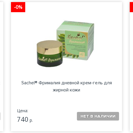
-0%
к
Sachel® Фрималия дневной крем-гель для
жирной кожи
Цена:
740
р.