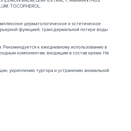
IS (LEMON BALM) LEAF EXTRACT, AMARANTHUS
ALUM, TOCOPHEROL,
омплексное дерматологическое и эстетическое
барьерной функцией, трансдермальной потере воды
и. Рекомендуется к ежедневному использованию в
иродным компонентам, входящим в состав крема. Не
щин, укреплению тургора и устранению аномальной