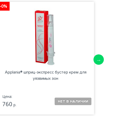
-0%
-0%
Applania® шприц-экспресс бустер крем для
уязвимых зон
Цена:
Цена:
760
660
р.