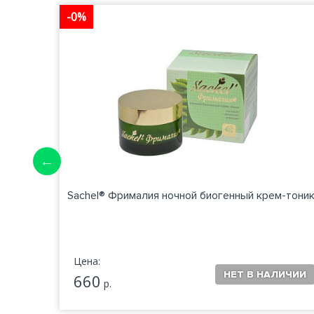
-0%
Sachel® Фрималия ночной биогенный крем-тони
Цена:
660
р.