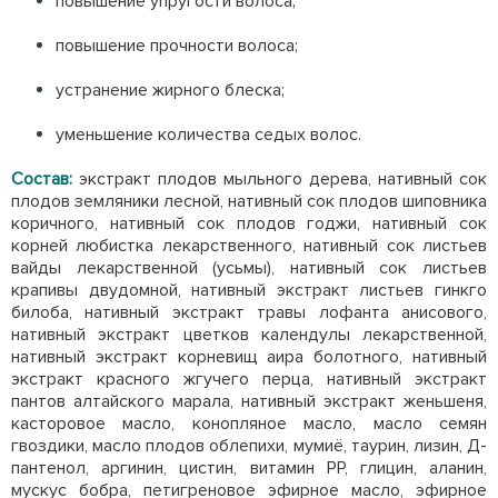
повышение упругости волоса;
повышение прочности волоса;
устранение жирного блеска;
уменьшение количества седых волос.
Состав:
экстракт плодов мыльного дерева, нативный сок
плодов земляники лесной, нативный сок плодов шиповника
коричного, нативный сок плодов годжи, нативный сок
корней любистка лекарственного, нативный сок листьев
вайды лекарственной (усьмы), нативный сок листьев
крапивы двудомной, нативный экстракт листьев гинкго
билоба, нативный экстракт травы лофанта анисового,
нативный экстракт цветков календулы лекарственной,
нативный экстракт корневищ аира болотного, нативный
экстракт красного жгучего перца, нативный экстракт
пантов алтайского марала, нативный экстракт женьшеня,
касторовое масло, конопляное масло, масло семян
гвоздики, масло плодов облепихи, мумиё, таурин, лизин, Д-
пантенол, аргинин, цистин, витамин РР, глицин, аланин,
мускус бобра, петигреновое эфирное масло, эфирное