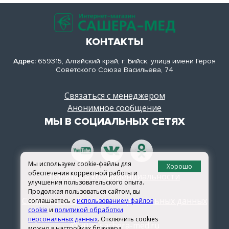
КОНТАКТЫ
Адрес:
659315, Алтайский край, г. Бийск, улица имени Героя
Советского Союза Васильева, 74
Связаться с менеджером
Анонимное сообщение
МЫ В СОЦИАЛЬНЫХ СЕТЯХ
Мы используем cookie-файлы для
Хорошо
обеспечения корректной работы и
Политика конфиденциальности
улучшения пользовательского опыта.
Продолжая пользоваться сайтом, вы
Согласие на обработку персональных данных
соглашаетесь с
использованием файлов
cookie
и
политикой обработки
персональных данных
. Отключить cookies
© 2026 sachera-med.ru
можно в настройках браузера