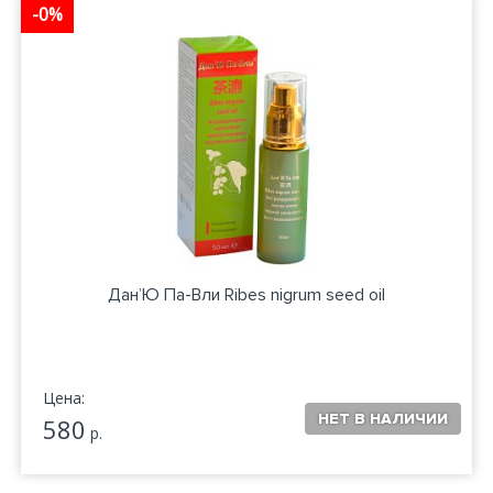
-0%
Дан’Ю Па-Вли Ribes nigrum seed oil
Цена:
580
р.