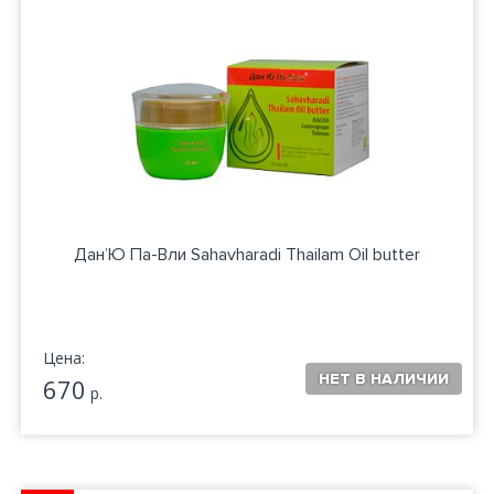
Дан’Ю Па-Вли Sahavharadi Thailam Oil butter
Цена:
670
р.