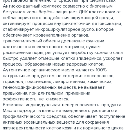
противовоспалительного средства при дерматозах.
Антиоксидантный комплекс совместно с биогенным
бетулином коры берёзы защищает ДНК клеток кожи от
неблагоприятного воздействия окружающей среды,
активизирует процессы внутриклеточной детоксикации,
стабилизирует микроциркуляторное русло, которое
обеспечивает кровенаполнение органов,
транскапиллярный обмен и дренажные функции
клеточного и внеклеточного матрикса, сужает
расширенные поры, регулирует выработку кожного сала,
быстро удаляет отмершие клетки эпидермиса, ускоряет
процессы образования новых здоровых клеток.
Аутентичное органическое масло является 100%
натуральным продуктом, не содержит консервантов,
гормонов, токсических, лекарственных, химических,
генномодифицированных веществ, не вызывает
привыкания, при длительном применении
эффективность не снижается.
Возможна индивидуальная непереносимость продукта.
Масло подходит в качестве ежедневного уходового и
профилактического средства, обеспечивает поступление
активных эссенциальных веществ для сохранения
жизнедеятельности клеток кожи и их нормального цикла