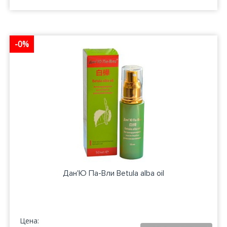
-0%
Дан'Ю Па-Вли Betula alba oil
Цена: