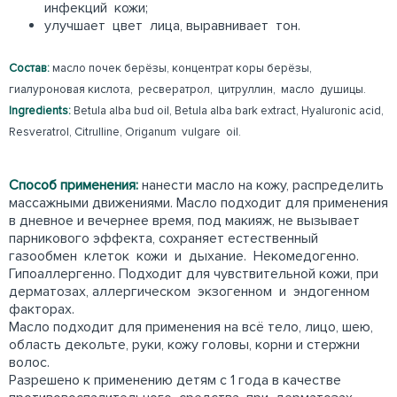
инфекций кожи;
улучшает цвет лица, выравнивает тон.
Состав:
масло почек берёзы, концентрат коры берёзы,
гиалуроновая кислота, ресвератрол, цитруллин, масло душицы.
Ingredients:
Betula аlba bud oil, Betula аlba bark extract, Hyaluronic acid,
Resveratrol, Citrulline, Origanum vulgare oil.
Способ применения:
нанести масло на кожу, распределить
массажными движениями. Масло подходит для применения
в дневное и вечернее время, под макияж, не вызывает
парникового эффекта, сохраняет естественный
газообмен клеток кожи и дыхание. Некомедогенно.
Гипоаллергенно. Подходит для чувствительной кожи, при
дерматозах, аллергическом экзогенном и эндогенном
факторах.
Масло подходит для применения на всё тело, лицо, шею,
область декольте, руки, кожу головы, корни и стержни
волос.
Разрешено к применению детям с 1 года в качестве