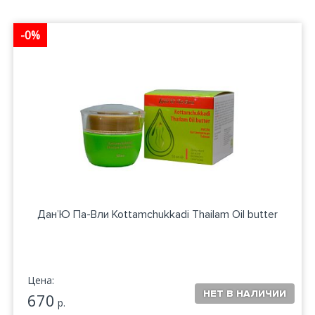
-0%
Дан’Ю Па-Вли Kottamchukkadi Thailam Oil butter
Цена:
670
р.