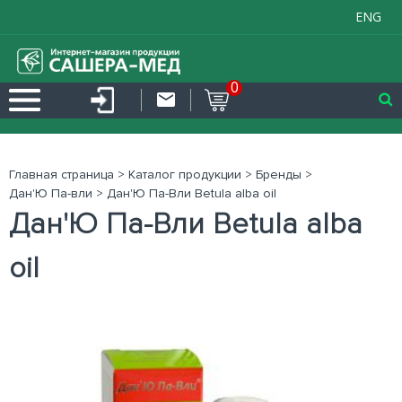
ENG
0
Главная страница
>
Каталог продукции
>
Бренды
>
Дан'Ю Па-вли
>
Дан'Ю Па-Вли Betula alba oil
Дан'Ю Па-Вли Betula alba
oil